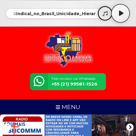
tema_Sindical_no_Brasil_Unicidade_Hierarquia_e_o_Desafi
Fale conosco via Whatsapp:
+55 (21) 99581-1526
MENU